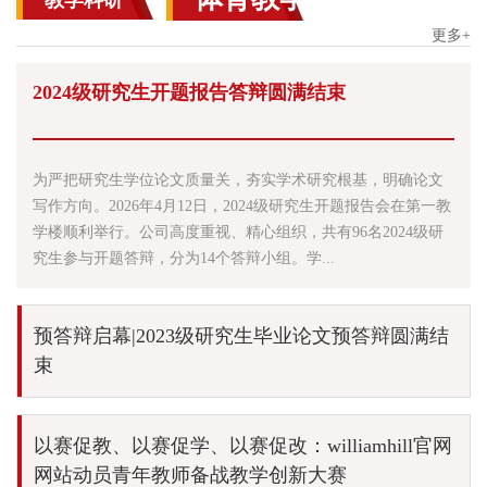
更多+
2024级研究生开题报告答辩圆满结束
为严把研究生学位论文质量关，夯实学术研究根基，明确论文
写作方向。2026年4月12日，2024级研究生开题报告会在第一教
学楼顺利举行。公司高度重视、精心组织，共有96名2024级研
究生参与开题答辩，分为14个答辩小组。学...
预答辩启幕|2023级研究生毕业论文预答辩圆满结
束
以赛促教、以赛促学、以赛促改：williamhill官网
网站动员青年教师备战教学创新大赛