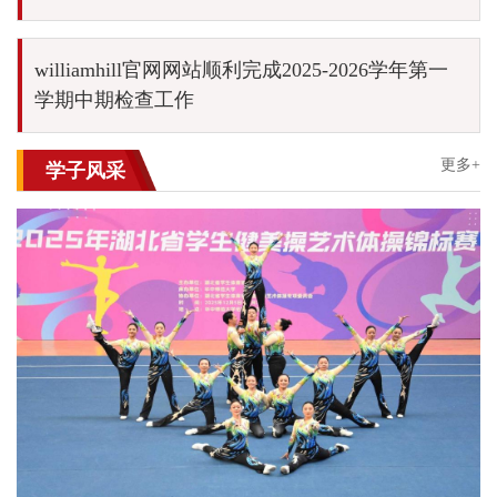
williamhill官网网站顺利完成2025-2026学年第一
学期中期检查工作
更多+
学子风采