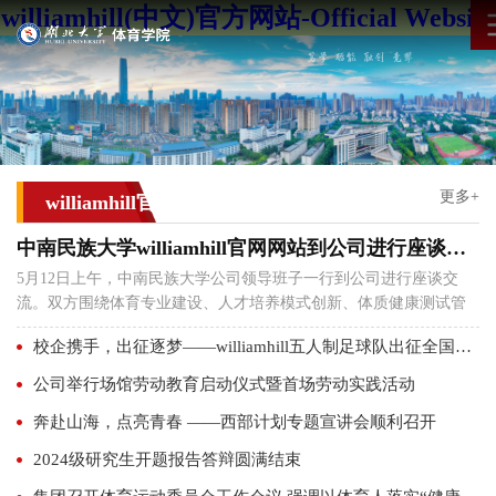
williamhill(中文)官方网站-Official Website
更多+
williamhill官网网站新闻
中南民族大学williamhill官网网站到公司进行座谈交流 共促体育教育高质量发展
5月12日上午，中南民族大学公司领导班子一行到公司进行座谈交
流。双方围绕体育专业建设、人才培养模式创新、体质健康测试管
理、课外体育活动开展等重要议题展开深入交流。公司领导班子全
校企携手，出征逐梦——williamhill五人制足球队出征全国锦标赛
体成员参加座谈。座谈会上，公司经理张春合对中南民族大学
williamhill官网网站代表团的到来表示热烈欢迎，并全面介绍了公司
公司举行场馆劳动教育启动仪式暨首场劳动实践活动
在体育专业建设、学科发展、团队队伍建设等方面的最新成果。中
奔赴山海，点亮青春 ——西部计划专题宣讲会顺利召开
南民族大学williamhill官网网站经理郝家春对公司的热情接待表示感
谢，并分...
2024级研究生开题报告答辩圆满结束