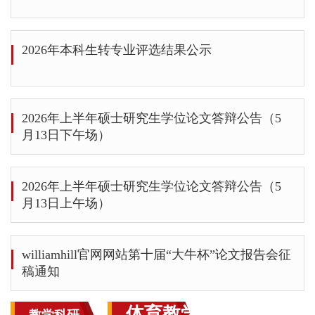
2026年本科生转专业评选结果公示
2026年上半年硕士研究生学位论文答辩公告（5
月13日下午场）
2026年上半年硕士研究生学位论文答辩公告（5
月13日上午场）
williamhill官网网站第十届“大牛杯”论文报告会征
稿通知
体育教学案例库
教学科研