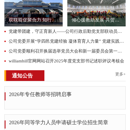
双联双促聚合力 知行合一强担当——williamhill公司党委与安全保卫部（处）党支部联合开展主题党日活动
倾心援教助发展 共贺新疆维吾尔自治区成立70周年——williamhill援疆体育教学团队进驻博乐一中开展工作
党建带团建，守正育新人——公司行政后勤党支部联动员工团支部开展主题党团共建活动
公司党委开展“学四邑党建经验 凝体育育人力量” 党建实践教育活动
公司党委顺利召开换届选举党员大会和新一届委员会第一次全体会议
williamhill官网网站召开2025年度党支部书记述职评议考核会
更多+
通知公告
2026年专任教师等招聘启事
2026年同等学力人员申请硕士学位招生简章