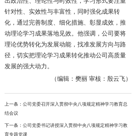
出政治性、理论性与时效性，学习形式要注重
针对性、实效性与丰富性，同时强化成果转
化，通过完善制度、细化措施、彰显成效，推
动理论学习成果落地见效。他强调，公司要将
理论优势转化为发展动能，找准发展方向与路
径，切实把理论学习成果转化推动公司高质量
发展的强大动力。
（编辑：樊丽 审核：殷云飞）
上一条：
公司党委召开深入贯彻中央八项规定精神学习教育总
结会议
下一条：
公司党委书记讲授深入贯彻中央八项规定精神学习教
育专题党课