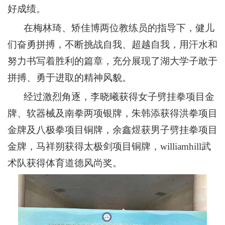
好成绩。
在梅林琦、矫佳博两位教练员的指导下，健儿
们奋勇拼搏，不断挑战自我、超越自我，用汗水和
努力书写着胜利的篇章，充分展现了湖大学子敢于
拼搏、勇于进取的精神风貌。
经过激烈角逐，
李晓曦获得女子劈挂拳项目金
牌、软器械及南拳两项银牌，朱韩添获得洪拳项目
金牌及八极拳项目铜牌，余鑫煜获男子劈挂拳项目
金牌，马祥朔获得太极剑项目铜牌，williamhill武
术队获得体育道德风尚奖。