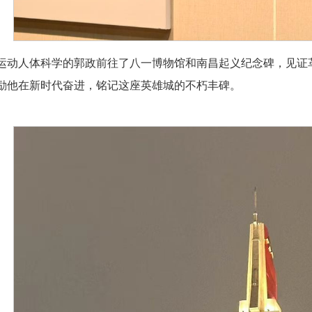
3级运动人体科学的郭政前往了八一博物馆和南昌起义纪念碑，见
励他在新时代奋进，铭记这座英雄城的不朽丰碑。