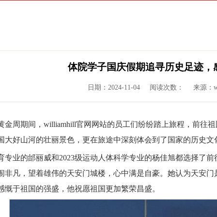
体院学子国庆假期追寻历史足迹，
日期：2024-11-04
阅读次数：
来源：wi
金周期间，williamhill官网网站的员工们纷纷踏上旅程，
国大好山河的壮丽景色，更在旅途中深刻体会到了国家的历史文
育教育专业的邰丽威和2023级运动人体科学专业的杨佳旭都选择
闹非凡，望着雄伟的天安门城楼，心中满是自豪。她认为天安门
感慨于祖国的强盛，他祝愿祖国更加繁荣昌盛。