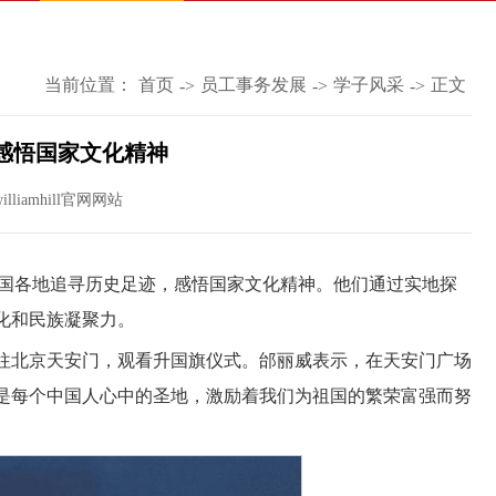
当前位置：
首页
员工事务发展
学子风采
正文
->
->
->
感悟国家文化精神
lliamhill官网网站
前往祖国各地追寻历史足迹，感悟国家文化精神。他们通过实地探
化和民族凝聚力。
了前往北京天安门，观看升国旗仪式。邰丽威表示，在天安门广场
是每个中国人心中的圣地，激励着我们为祖国的繁荣富强而努